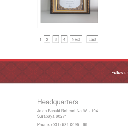
1
2
3
4
Next
Last
Follow u
Headquarters
Jalan Basuki Rahmat No 98 - 104
Surabaya 60271
Phone. (031) 531 0095 - 99