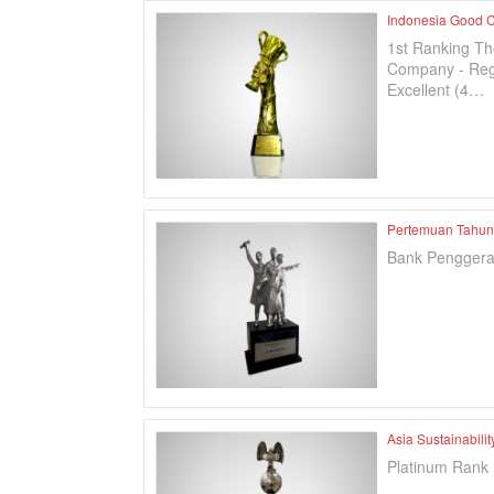
Indonesia Good 
1st Ranking Th
Company - Regi
Excellent (4…
Pertemuan Tahun
Bank Penggera
Asia Sustainabili
Platinum Rank