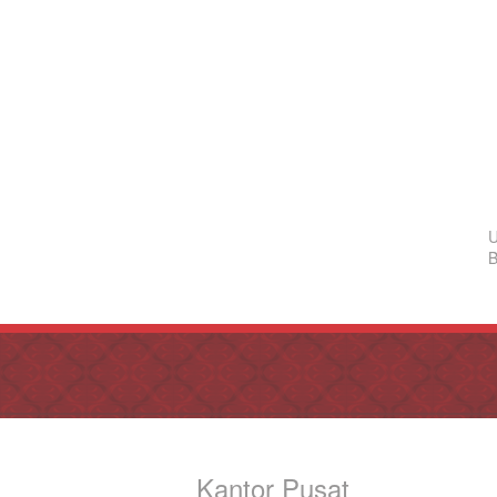
U
B
Kantor Pusat