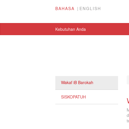
BAHASA
ENGLISH
Kebutuhan Anda
Wakaf iB Barokah
SISKOPATUH
M
d
t