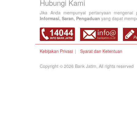
Hubungi Kami
Jika Anda mempunyai pertanyaan mengenai p
Informasi, Saran, Pengaduan
yang dapat memperb
Kebijakan Privasi
Syarat dan Ketentuan
Copyright © 2026 Bank Jatim, All rights reserved