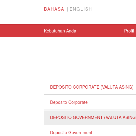
BAHASA
ENGLISH
Kebutuhan Anda
Profil
DEPOSITO CORPORATE (VALUTA ASING)
Deposito Corporate
DEPOSITO GOVERNMENT (VALUTA ASING
Deposito Government